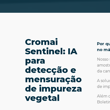
Cromai
Por q
Sentinel: IA
no má
para
Nosso 
amostr
detecção e
da can
mensuração
A solu
de impureza
de imp
vegetal
Além d
Boleti