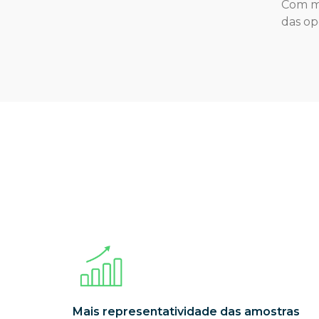
Com ma
das op
Mais representatividade das amostras