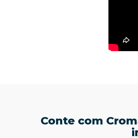
Conte com Croma
i