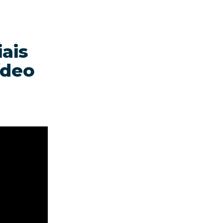
ais
ídeo