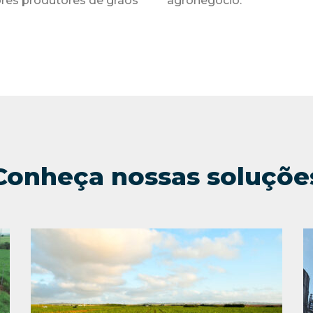
ores produtores de grãos
agronegócio.
Conheça nossas soluçõe