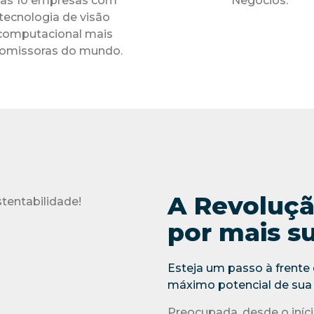
as 10 empresas com
Negócios.
tecnologia de visão
computacional mais
omissoras do mundo.
A Revoluçã
por mais su
Esteja um passo à frente d
máximo potencial de sua
Preocupada, desde o início